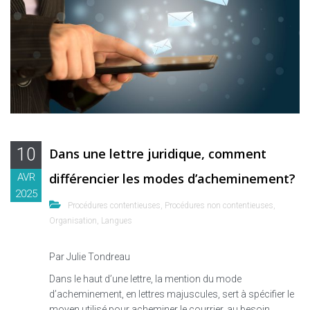
10
Dans une lettre juridique, comment
différencier les modes d’acheminement?
AVR
2025
Procédures contentieuses
,
Procédures non contentieuses
,
Organisation
,
Langues
Par Julie Tondreau
Dans le haut d’une lettre, la mention du mode
d’acheminement, en lettres majuscules, sert à spécifier le
moyen utilisé pour acheminer le courrier, au besoin