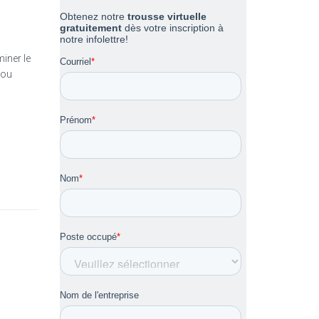
iner le
 ou