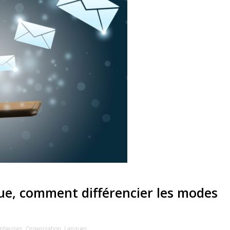
que, comment différencier les modes
ntieuses
,
Organisation
,
Langues