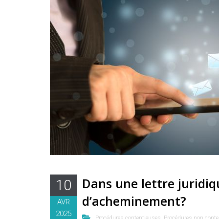
Dans une lettre juridi
10
d’acheminement?
AVR
2025
Procédures contentieuses
,
Procédures non conte