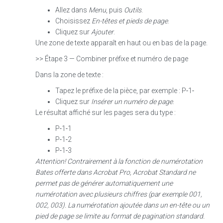
Allez dans
Menu
, puis
Outils
.
Choisissez
En‑têtes et pieds de page
.
Cliquez sur
Ajouter
.
Une zone de texte apparaît en haut ou en bas de la page.
>> Étape 3 — Combiner préfixe et numéro de page
Dans la zone de texte :
Tapez le préfixe de la pièce, par exemple : P‑1‑
Cliquez sur
Insérer un numéro de page
.
Le résultat affiché sur les pages sera du type :
P‑1‑1
P‑1‑2
P‑1‑3
Attention! Contrairement à la fonction de numérotation
Bates offerte dans Acrobat Pro, Acrobat Standard ne
permet pas de générer automatiquement une
numérotation avec plusieurs chiffres (par exemple 001,
002, 003).
La numérotation ajoutée dans un en‑tête ou un
pied de page se limite au format de pagination standard.