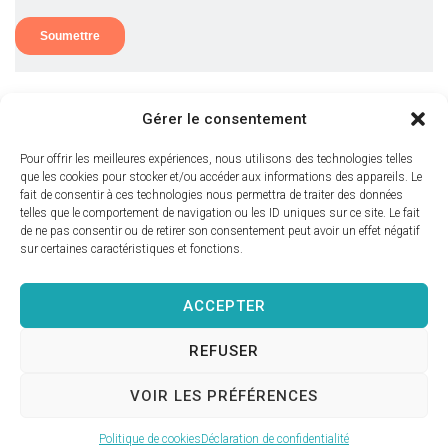
Gérer le consentement
Pour offrir les meilleures expériences, nous utilisons des technologies telles
que les cookies pour stocker et/ou accéder aux informations des appareils. Le
fait de consentir à ces technologies nous permettra de traiter des données
telles que le comportement de navigation ou les ID uniques sur ce site. Le fait
de ne pas consentir ou de retirer son consentement peut avoir un effet négatif
sur certaines caractéristiques et fonctions.
Nous joindre
ACCEPTER
REFUSER
© 2023 Julietondreau.com Tous droits réservés.
VOIR LES PRÉFÉRENCES
Conditions générales
Politique de cookies
Déclaration de confidentialité
Site réalisé par
Tadam Studio Créatif