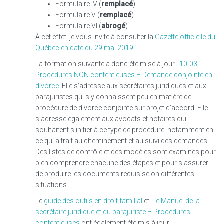
Formulaire IV (
remplacé
)
Formulaire V (
remplacé
)
Formulaire VI (
abrogé
)
À cet effet, je vous invite à consulter la
Gazette officielle du
Québec en date du 29 mai 2019
.
La formation suivante a donc été mise à jour :
10-03
Procédures NON contentieuses – Demande conjointe en
divorce.
Elle s’adresse aux secrétaires juridiques et aux
parajuristes qui s’y connaissent peu en matière de
procédure de divorce conjointe sur projet d’accord. Elle
s’adresse également aux avocats et notaires qui
souhaitent s’initier à ce type de procédure, notamment en
ce qui a trait au cheminement et au suivi des demandes.
Des listes de contrôle et des modèles sont examinés pour
bien comprendre chacune des étapes et pour s’assurer
de produire les documents requis selon différentes
situations.
Le
guide des outils en droit familial
et
Le Manuel de la
secrétaire juridique et du parajuriste – Procédures
contentieuses
ont également été mis à jour.