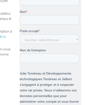
suffit
ulletins
unaux et
ription à
e la
ion vous
tonome
.
.