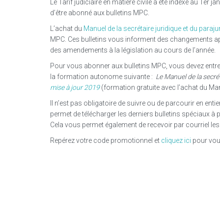
Le Tarif judiciaire en matière civile a été indexé au 1er j
d’être abonné aux bulletins MPC.
L’achat du
Manuel de la secrétaire juridique et du para
MPC. Ces bulletins vous informent des changements appo
des amendements à la législation au cours de l’année.
Pour vous abonner aux bulletins MPC, vous devez entrer 
la formation autonome suivante :
Le Manuel de la secrét
mise à jour 2019
(formation gratuite avec l’achat du Man
Il n’est pas obligatoire de suivre ou de parcourir en ent
permet de télécharger les derniers bulletins spéciaux à p
Cela vous permet également de recevoir par courriel les
Repérez votre code promotionnel et
cliquez ici
pour vous