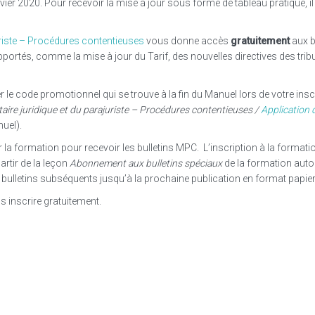
anvier 2020. Pour recevoir la mise à jour sous forme de tableau pratique, il 
juriste – Procédures contentieuses
vous donne accès
gratuitement
aux b
rtés, comme la mise à jour du Tarif, des nouvelles directives des trib
le code promotionnel qui se trouve à la fin du Manuel lors de votre insc
aire juridique et du parajuriste – Procédures contentieuses /
Application d
uel).
ier la formation pour recevoir les bulletins MPC. L’inscription à la format
artir de la leçon
Abonnement aux bulletins spéciaux
de la formation au
 bulletins subséquents jusqu’à la prochaine publication en format papier
 inscrire gratuitement.