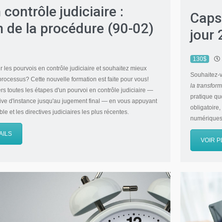
contrôle judiciaire :
Capsu
n de la procédure (90-02)
jour
130$
r les pourvois en contrôle judiciaire et souhaitez mieux
Souhaitez-
processus? Cette nouvelle formation est faite pour vous!
la transform
ers toutes les étapes d'un pourvoi en contrôle judiciaire —
pratique qu
ive d'instance jusqu'au jugement final — en vous appuyant
obligatoire,
ble et les directives judiciaires les plus récentes.
numérique
AILS
VOIR P