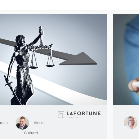
dreau
Vincent
Guérard