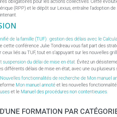
res obligatoires pour les actions collectives. Cette évolu
rique (RPP) et le dépôt sur Lexius, entraîne l’adoption de 
ntenant.
SION
unifié de la famille (TUF) : gestion des délais avec le Calc
de cette conférence Julie Tondreau vous fait part des strat
er ceux liés au TUF, tout en s'appuyant sur les nouvelles gri
t suspension du délai de mise en état
. Évitez un désisteme
es différents délais de mise en état, avec une ou plusieurs
Nouvelles fonctionnalités de recherche de Mon manuel a
ateforme
Mon manuel annoté
et les nouvelles fonctionnalit
euses
et le
Manuel des procédures non contentieuses
.
D'UNE FORMATION PAR CATÉGORI