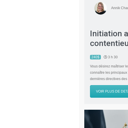
Annik Cha
Initiation
contentieu
240$
3 h 30
Vous désirez maîtriser l
connaître les principaux
dernières directives des
VOIR PLUS DE DET