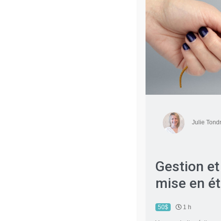
Julie Tond
Gestion et
mise en ét
50$
1 h