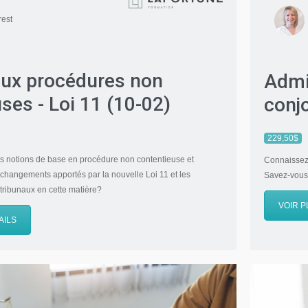
rest
 aux procédures non
Admi
ses - Loi 11 (10-02)
conjo
229,50$
es notions de base en procédure non contentieuse et
Connaissez-
 changements apportés par la nouvelle Loi 11 et les
Savez-vous
 tribunaux en cette matière?
VOIR P
AILS