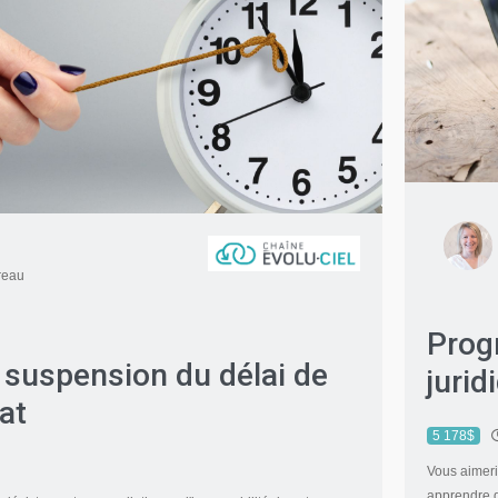
reau
Prog
 suspension du délai de
jurid
at
5 178$
Vous aimerie
apprendre d